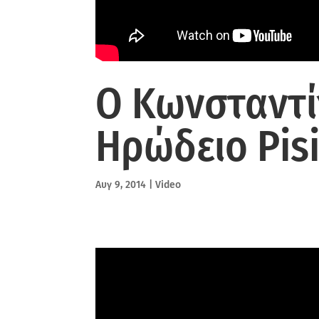
Ο Κωνσταντί
Ηρώδειο Pis
Αυγ 9, 2014
|
Video