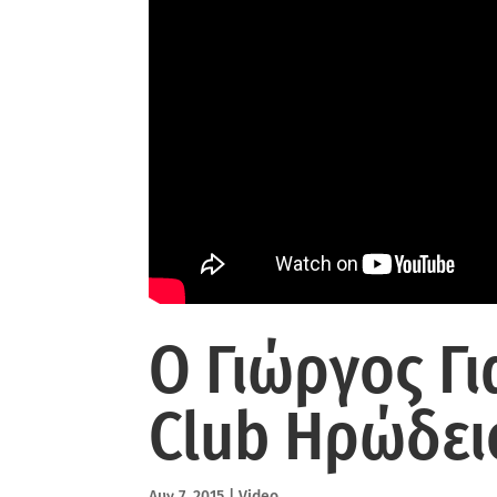
Ο Γιώργος Γι
Club Ηρώδει
Αυγ 7, 2015
|
Video