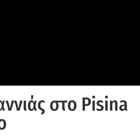
αννιάς στο Pisina
ο