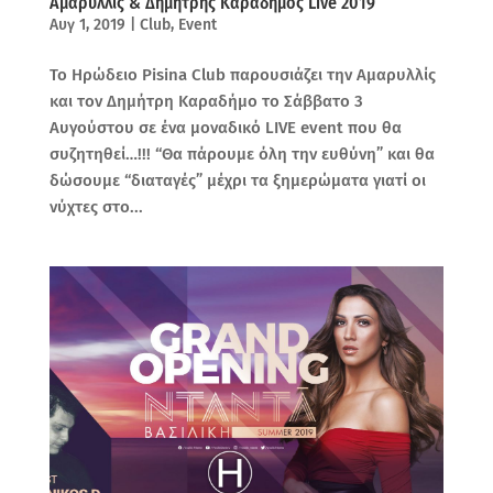
Αμαρυλλίς & Δημήτρης Καραδήμος Live 2019
Αυγ 1, 2019
|
Club
,
Event
Το Ηρώδειο Pisina Club παρουσιάζει την Αμαρυλλίς
και τον Δημήτρη Καραδήμο το Σάββατο 3
Αυγούστου σε ένα μοναδικό LIVE event που θα
συζητηθεί…!!! “Θα πάρουμε όλη την ευθύνη” και θα
δώσουμε “διαταγές” μέχρι τα ξημερώματα γιατί οι
νύχτες στο...