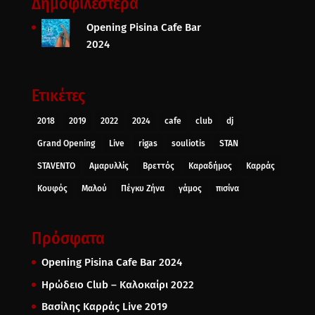
Δημοφιλέστερα
Opening Pisina Cafe Bar
2024
Ετικέτες
2018
2019
2022
2024
cafe
club
dj
Grand Opening
Live
rigas
souliotis
STAN
STAVENTO
Αμαρυλλίς
Βρεττός
Καραδήμος
Καρράς
Κουφός
Μαλού
Πέγκυ Ζήνα
γάμος
πισίνα
Πρόσφατα
Opening Pisina Cafe Bar 2024
Ηρώδειο Club – Καλοκαίρι 2022
Βασίλης Καρράς Live 2019