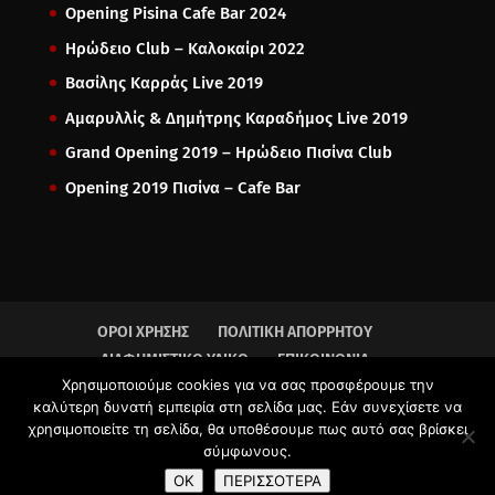
Opening Pisina Cafe Bar 2024
Ηρώδειο Club – Καλοκαίρι 2022
Βασίλης Καρράς Live 2019
Αμαρυλλίς & Δημήτρης Καραδήμος Live 2019
Grand Opening 2019 – Ηρώδειο Πισίνα Club
Opening 2019 Πισίνα – Cafe Bar
ΟΡΟΙ ΧΡΗΣΗΣ
ΠΟΛΙΤΙΚΗ ΑΠΟΡΡΗΤΟΥ
ΔΙΑΦΗΜΙΣΤΙΚΟ ΥΛΙΚΟ
ΕΠΙΚΟΙΝΩΝΙΑ
Χρησιμοποιούμε cookies για να σας προσφέρουμε την
καλύτερη δυνατή εμπειρία στη σελίδα μας. Εάν συνεχίσετε να
χρησιμοποιείτε τη σελίδα, θα υποθέσουμε πως αυτό σας βρίσκει
σύμφωνους.
Copyright 2017 © ΗΡΩΔΕΙΟ ΑΙΘΟΥΣΑ ΕΚΔΗΛΩΣΕΩΝ -
OK
ΠΕΡΙΣΣΟΤΕΡΑ
ΠΙΣΙΝΑ CLUB |
NORTHBRIDGE